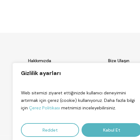
Hakkımızda
Bize Ulaşın
Hizmetlerimiz
Gizlilik ayarları
E-mail: info@h
Başvuru
Telefon: +90 5
SSS
Adres: Küçükba
Web sitemizi ziyaret ettiğinizde kullanıcı deneyimini
İletişim
Defne Sok. No:1
artırmak için çerez (cookie) kullanıyoruz. Daha fazla bilgi
Ataşehir/İstanb
için
Çerez Politikası
metnimizi inceleyebilirsiniz.
Reddet
Kabul Et