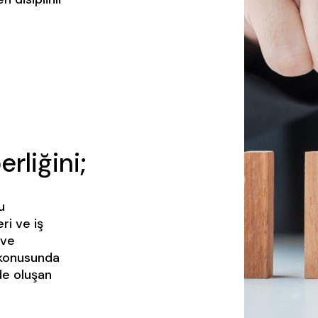
rliğini;
u
ri ve iş
 ve
 konusunda
de oluşan