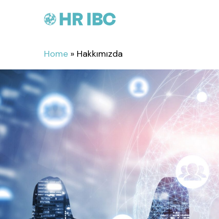
Skip
to
main
content
Home
»
Hakkımızda