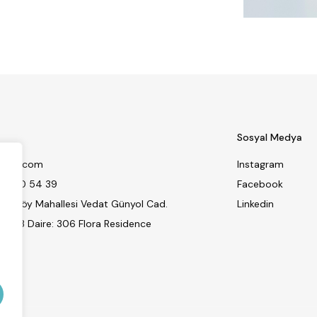
Sosyal Medya
r-ibc.com
Instagram
32 370 54 39
Facebook
kkalköy Mahallesi Vedat Günyol Cad.
Linkedin
 Kat:3 Daire: 306 Flora Residence
ul