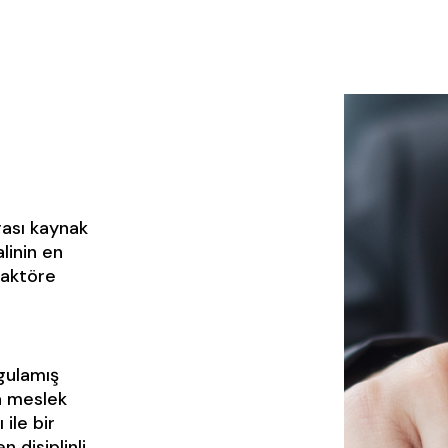
;
rası kaynak
linin en
 aktöre
gulamış
la meslek
ile bir
 disiplinli